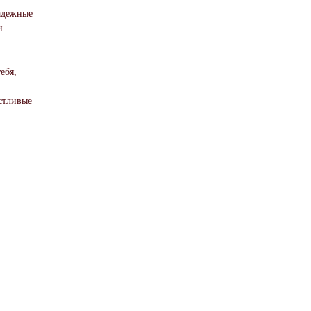
надежные
и
ебя,
стливые