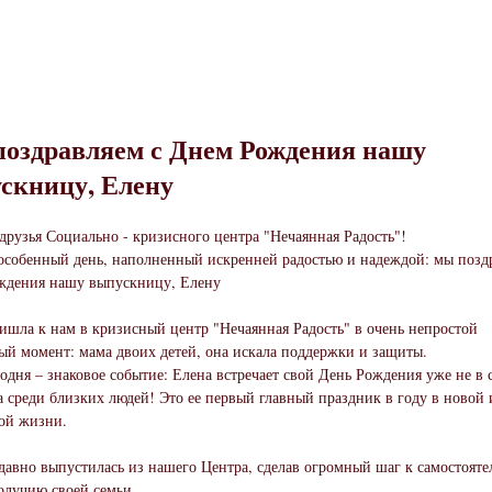
оздравляем с Днем Рождения нашу
скницу, Елену
друзья Социально - кризисного центра "Нечаянная Радость"!
особенный день, наполненный искренней радостью и надеждой: мы позд
ждения нашу выпускницу, Елену
ишла к нам в кризисный центр "Нечаянная Радость" в очень непростой
й момент: мама двоих детей, она искала поддержки и защиты.
годня – знаковое событие: Елена встречает свой День Рождения уже не в 
а среди близких людей! Это ее первый главный праздник в году в новой 
ой жизни.
давно выпустилась из нашего Центра, сделав огромный шаг к самостояте
олучию своей семьи.