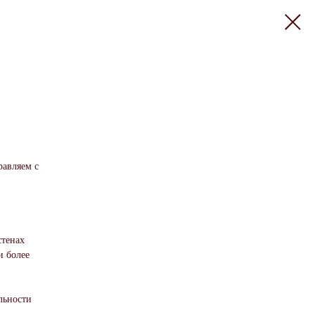
равляем с
стенах
и более
льности