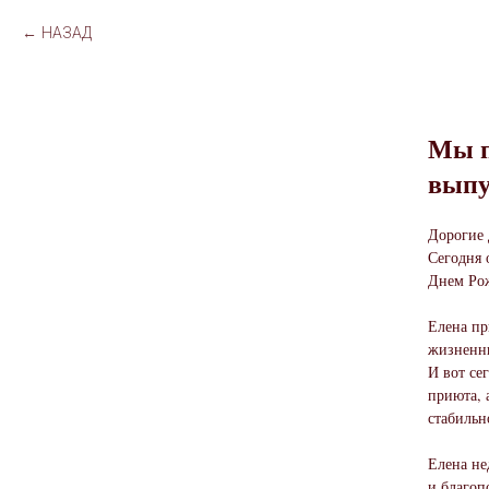
НАЗАД
Мы п
выпу
Дорогие 
Сегодня 
Днем Ро
Елена пр
жизненны
И вот се
приюта, 
стабильн
Елена не
и благоп