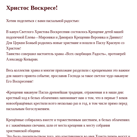
Христос Воскресе!
Хотим поделиться с вами пасхальной радостью:
В канун Светлого Христова Воскресения состоялось Крещение детей нашей
подопечной Елены—Мироники и Дамира(в Крещении-Вероника и Даниил)!
Для Церкви Божьей родились новые христиане и вошли в Пасху Красную со
Христом!
Таинство совершил настоятель храма «Всех скорбящих Радость», протоиерей
Александр Копырин.
Весь коллектив храма и многие прихожане разделили с крещаемыми это важное
для нашего приюта событие, прославив Господа за такое светлое чудо накануне
Его Воскресения!
▫️Крещения накануне Пасхи-древнейшая традиция, отраженная и в наши дни:
крестный ход в белых облачениях напоминает нам о том, что в первые 5 веков
новообращённых крестили всего несколько раз в год, в том числе прямо перед
пасхальным богослужением.
Крещённые собирались вместе и торжественным шествием, в белых облачениях
и с зажжёнными свечами, шли от места крещения к месту собрания
христианской общины
Это было свидетельством того, что крестившиеся во имя Христа теперь могут и