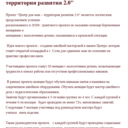
территория развития 2.0"
Проект "Центр для мам – территория развития 2.0" является логическим
продолжением успешно
реализованного в 2020г. грантового проекта по оказанию помощи беременным
женщинам и
женщинам с малолетними детьми, оказавшимся в кризисной ситуации.
Идея нового проекта - создание швейной мастерской в нашем Центре, которая
станет открытой площадкой в г. Сочи для одиноких мам по освоению на
практике профессии швеи.
Участницами проекта станут 20 женщин с малолетними детьми, испытывающие
трудности в поиске работы или отсутствии профессиональных навыков.
В рамках проекта женщин будут обучать навыкам шитья и вышивки на
современном швейном оборудовании. Обучать женщин будет мастер швейного
дела с педагогическим образованием.
Занятия будут организованы в 5-ти мини-группах по 4 чел. С каждой группой в
течение 6-ти месяцев будет проведено не менее 72ч. интенсивных занятий.
Следующие 5 месяцев участницы под руководством мастера будут
учиться шить изделия.
Также руководителем проекта с каждой группой будут проведены социальные
тренинги по мотивации, целеполаганию, планированию времени и бюджета,