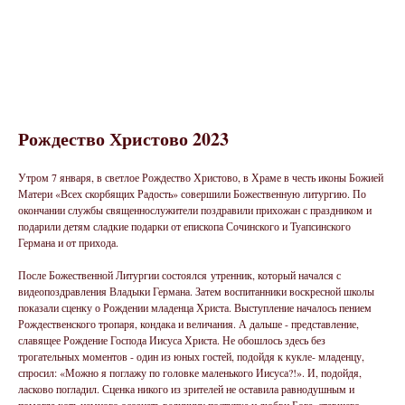
Рождество Христово 2023
Утром 7 января, в светлое Рождество Христово, в Храме в честь иконы Божией
Матери «Всех скорбящих Радость» совершили Божественную литургию. По
окончании службы священнослужители поздравили прихожан с праздником и
подарили детям сладкие подарки от епископа Сочинского и Туапсинского
Германа и от прихода.
После Божественной Литургии состоялся утренник, который начался с
видеопоздравления Владыки Германа. Затем воспитанники воскресной школы
показали сценку о Рождении младенца Христа. Выступление началось пением
Рождественского тропаря, кондака и величания. А дальше - представление,
славящее Рождение Господа Иисуса Христа. Не обошлось здесь без
трогательных моментов - один из юных гостей, подойдя к кукле- младенцу,
спросил: «Можно я поглажу по головке маленького Иисуса?!». И, подойдя,
ласково погладил. Сценка никого из зрителей не оставила равнодушным и