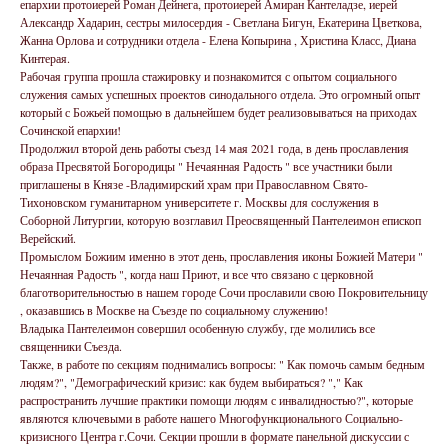
епархии протоиерей Роман Дейнега, протоиерей Амиран Кантеладзе, иерей
Александр Хадарин, сестры милосердия - Светлана Бигун, Екатерина Цветкова,
Жанна Орлова и сотрудники отдела - Елена Копырина , Христина Класс, Диана
Кинтерая.
Рабочая группа прошла стажировку и познакомится с опытом социального
служения самых успешных проектов синодального отдела. Это огромный опыт
который с Божьей помощью в дальнейшем будет реализовываться на приходах
Сочинской епархии!
Продолжил второй день работы съезд 14 мая 2021 года, в день прославления
образа Пресвятой Богородицы " Нечаянная Радость " все участники были
приглашены в Князе -Владимирский храм при Православном Свято-
Тихоновском гуманитарном университете г. Москвы для сослужения в
Соборной Литургии, которую возглавил Преосвященный Пантелеимон епископ
Верейский.
Промыслом Божиим именно в этот день, прославления иконы Божией Матери "
Нечаянная Радость ", когда наш Приют, и все что связано с церковной
благотворительностью в нашем городе Сочи прославили свою Покровительницу
, оказавшись в Москве на Съезде по социальному служению!
Владыка Пантелеимон совершил особенную службу, где молились все
священники Съезда.
Также, в работе по секциям поднимались вопросы: " Как помочь самым бедным
людям?", "Демографический кризис: как будем выбираться? "," Как
распространить лучшие практики помощи людям с инвалидностью?", которые
являются ключевыми в работе нашего Многофункционального Социально-
кризисного Центра г.Сочи. Секции прошли в формате панельной дискуссии с