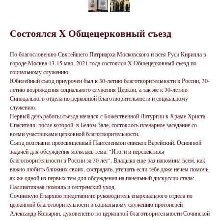
Состоялся X Общецерковный съезд
По благословению Святейшего Патриарха Московского и всея Руси Кирилла в
городе Москва 13-15 мая, 2021 года состоялся X Общецерковный съезд по
социальному служению.
Юбилейный съезд приурочен был к 30-летию благотворительности в России, 30-
летию возрождения социального служения Церкви, а так же к 30-летию
Синодального отдела по церковной благотворительности и социальному
служению.
Первый день работы съезда начался с Божественной Литургии в Храме Христа
Спасителя, после которой, в Белом Зале, состоялось пленарное заседание со
всеми участниками церковной благотворительности.
Съезд возглавил преосвященный Пантелеимон епископ Верейский. Основной
задачей для обсуждения являлась тема: "Итоги и перспективы
благотворительности в России за 30 лет". Владыка еще раз напомнил всем, как
важно любить ближних своих, сострадать, утешать если тебе даже нечем помочь.
ак же одной из первых тем для обсуждения на панельный дискуссии стала:
Паллиативная помощь и сестренский уход.
Сочинскую Епархию представили: руководитель епархиальрого отдела по
церковной благотворительности и социальному служению протоиерей
Александр Копырин, духовенство по церковной благотворительности Сочинской