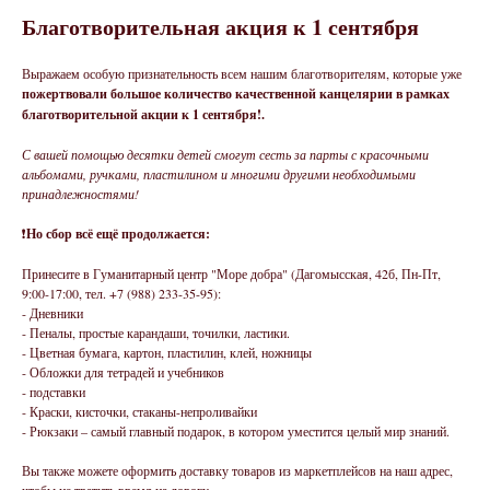
Благотворительная акция к 1 сентября
Выражаем особую признательность всем нашим благотворителям, которые уже
пожертвовали большое количество качественной канцелярии в рамках
благотворительной акции к 1 сентября!.
С вашей помощью десятки детей смогут сесть за парты с красочными
альбомами, ручками, пластилином и многими другим
и
необходимыми
принадлежностями!
❗️
Но сбор всё ещё продолжается:
Принесите в Гуманитарный центр "Море добра" (Дагомысская, 42б, Пн-Пт,
9:00-17:00, тел. +7 (988) 233-35-95):
- Дневники
- Пеналы, простые карандаши, точилки, ластики.
- Цветная бумага, картон, пластилин, клей, ножницы
- Обложки для тетрадей и учебников
- подставки
- Краски, кисточки, стаканы-непроливайки
- Рюкзаки – самый главный подарок, в котором уместится целый мир знаний.
Вы также можете оформить доставку товаров из маркетплейсов на наш адрес,