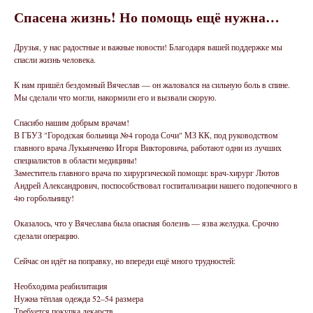
Спасена жизнь! Но помощь ещё нужна…
Друзья, у нас радостные и важные новости! Благодаря вашей поддержке мы
спасли жизнь человека.
К нам пришёл бездомный Вячеслав — он жаловался на сильную боль в спине.
Мы сделали что могли, накормили его и вызвали скорую.
Спасибо нашим добрым врачам!
В ГБУЗ "Городская больница №4 города Сочи" МЗ КК, под руководством
главного врача Лукьянченко Игоря Викторовича, работают одни из лучших
специалистов в области медицины!
Заместитель главного врача по хирургической помощи: врач-хирург Лютов
Андрей Александрович, поспособствовал госпитализации нашего подопечного в
4ю горбольницу!
Оказалось, что у Вячеслава была опасная болезнь — язва желудка. Срочно
сделали операцию.
Сейчас он идёт на поправку, но впереди ещё много трудностей:
Необходима реабилитация
Нужна тёплая одежда 52–54 размера
Требуется покупка лекарств