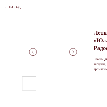
НАЗАД
Летн
«Южн
Радо
Режим дн
зарядки,
ароматны