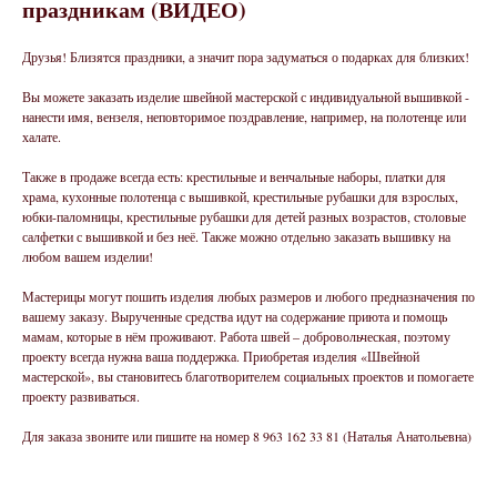
праздникам (ВИДЕО)
Друзья! Близятся праздники, а значит пора задуматься о подарках для близких!
Вы можете заказать изделие швейной мастерской с индивидуальной вышивкой -
нанести имя, вензеля, неповторимое поздравление, например, на полотенце или
халате.
Также в продаже всегда есть: крестильные и венчальные наборы, платки для
храма, кухонные полотенца с вышивкой, крестильные рубашки для взрослых,
юбки-паломницы, крестильные рубашки для детей разных возрастов, столовые
салфетки с вышивкой и без неё. Также можно отдельно заказать вышивку на
любом вашем изделии!
Мастерицы могут пошить изделия любых размеров и любого предназначения по
вашему заказу. Вырученные средства идут на содержание приюта и помощь
мамам, которые в нём проживают. Работа швей – добровольческая, поэтому
проекту всегда нужна ваша поддержка. Приобретая изделия «Швейной
мастерской», вы становитесь благотворителем социальных проектов и помогаете
проекту развиваться.
Для заказа звоните или пишите на номер 8 963 162 33 81 (Наталья Анатольевна)