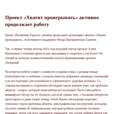
Проект «Хватит проигрывать» активно
продолжает работу
Центр «Нечаянная Радость» активно продолжает реализацию проекта «Хватит
проигрывать», получившего поддержку Фонда Президентских Грантов.
Так, в первые четыре месяца 2024 года ведущий лектор проекта Алёна
Васильевна Столичная провела для школьников и студентов Сочи более 100
лекций по культуре взаимоотношения полов и формированию трезвых
убеждений.
На встречах ребята узнают о важности создания семьи, о разнице между
влюблённостью и любовью, о недопустимости добрачных интимных отношений
и их последствиях для психического и физического здоровья человека. Со
старшеклассниками и студентами обсуждаем такую важную тему, как проблема
абортов – вопрос, который очень интересует молодёжь! Часто сами ребята
инициируют беседу на эту больную для всей страны тему, с большим интересом
дискутируют и даже спорят между собой. Кроме обсуждения морально-
этических сторон проблемы абортов, демографических последствий, молодёжь
получает знания об эмбриональном (внутриутробном) развитии человека –
например, почти для всех становится открытием, что сердце ребёнка бьётся уже