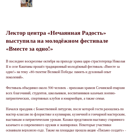
Лектор центра «Нечаянная Радость»
выступила на молодёжном фестивале
«Вместе за одно!»
В последнее воскресенье октября на приходе храма царя-страстотерпца Николая
II в селе Каштаны прошёл традиционный молодёжный фестиваль «Вместе за
одно!» на тему «80-тилетие Великой Победы: память и духовный опыт
поколений».
Фестиваль объединил около 500 человек - прихожан храмов Сочинской епархии
всех благочиний, студентов, школьников, воспитанников казачьих военно-
патриотических, спортивных клубов и юнармейцев, а также семьи.
Начался праздник с Божественной литургии, после которой гости разошлись по
мастер-классам по флористике и кулинарии, кузнечной и гончарной мастерским,
выставкам и патриотическим урокам. Казаки представили выставку старинного
казачьего и современного оружия и экипировки. Некоторые участники
осваивали верховую езду. Также на площадке прошла акция «Письмо солдату» -