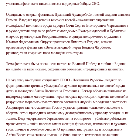
участники фестиваля писали письма поддержки бойцам СВО.
Официально открыл фестиваль Правящий Архиерей Сочинской епархии епископ
Герман. Владыка представил высоких гостей – начальника управления
молодёжной политики города-курорта Сочи Сергея Викторовича Черемшанова
и руководителя отдела по работе с молодёжью Екатеринодарской и Кубанской
епархии, руководителя Координационного центра молодежного служения в
Южном Федеральном Округе протоиерея Димитрия Руднева, а также
организатора фестиваля «Вместе за одно!» иерея Богдана Журбенко,
руководителя епархиального молодёжного отдела.
Тема фестиваля была посвящена не только Великой Победе и любви к Родине,
но и любви к вере и семье, сохранению семейных и традиционных ценностей.
На эту тему выступила специалист СГОО «Нечаянная Радость», педагог по
формированию трезвых убеждений и духовно-нравственных ценностей среди
детей и молодёжи Алёна Васильевна Столичная. Лектор обратила внимание на
информационные манипуляции, через которые происходит подмена ценностей и
разрушение морально-нравственного состояния людей и молодёжи в частности.
Акцентировала, что жителям России удалось привить лояльное отношение к
абортам, что и приводит к огромному демографическому провалу сегодня, и не
только. Ведь «прерывание беременности», а если прямо – убийство ребёнка во
чреве матери – ещё и калечит самих женщин физически, психически и духовно,
губит личное и семейное счастье. О причинах, инструментах и последствиях
Алёна Васильевна сказала кратко, но ёмко, после выступления желающие