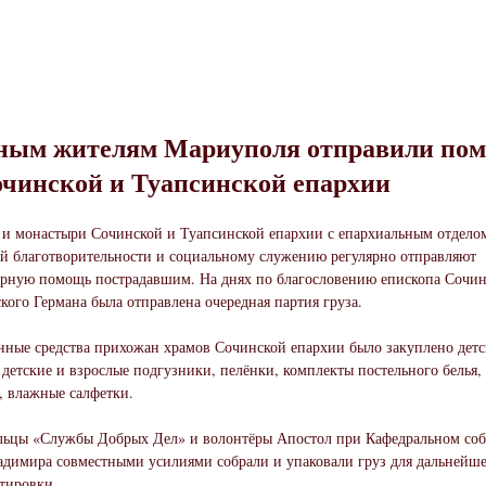
ым жителям Мариуполя отправили по
очинской и Туапсинской епархии
и монастыри Сочинской и Туапсинской епархии с епархиальным отдело
й благотворительности и социальному служению регулярно отправляют
рную помощь пострадавшим. На днях по благословению епископа Сочин
кого Германа была отправлена очередная партия груза.
нные средства прихожан храмов Сочинской епархии было закуплено детс
 детские и взрослые подгузники, пелёнки, комплекты постельного белья,
 влажные салфетки.
ьцы «Службы Добрых Дел» и волонтёры Апостол при Кафедральном соб
адимира совместными усилиями собрали и упаковали груз для дальнейш
тировки.