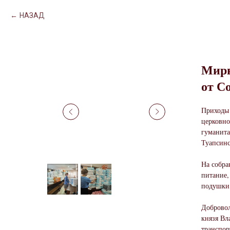
НАЗАД
Мирн
от С
Приходы 
церковно
гуманита
Туапсинс
На собра
питание,
подушки,
Добровол
князя Вл
транспор