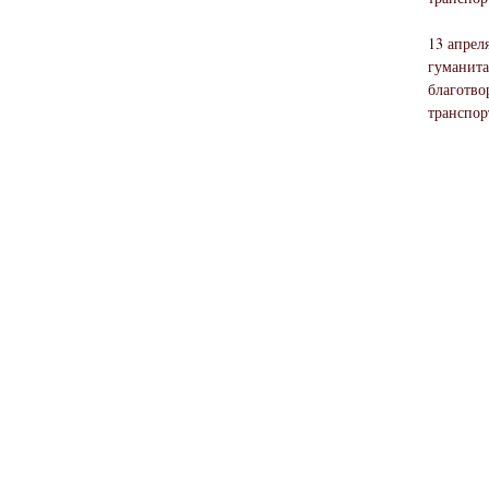
13 апрел
гуманита
благотво
транспор