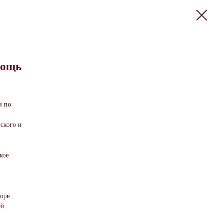
мощь
м по
ского и
кое
оре
ей