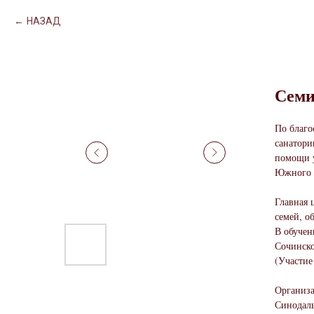
НАЗАД
Семи
По благо
санатори
помощи у
Южного и
Главная 
семей, о
В обучен
Сочинско
(Участие
Организа
Синодаль