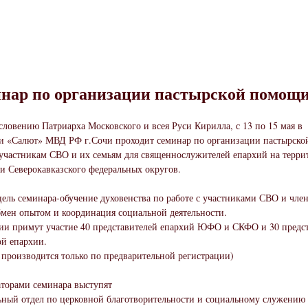
нар по организации пастырской помощ
словению Патриарха Московского и всея Руси Кирилла, с 13 по 15 мая в
и «Салют» МВД РФ г.Сочи проходит семинар по организации пастырско
частникам СВО и их семьям для священнослужителей епархий на терри
 Северокавказского федеральных округов.
цель семинара-обучение духовенства по работе с участниками СВО и чле
бмен опытом и координация социальной деятельности.
ии примут участие 40 представителей епархий ЮФО и СКФО и 30 предс
й епархии.
 производится только по предварительной регистрации)
торами семинара выступят
ный отдел по церковной благотворительности и социальному служению