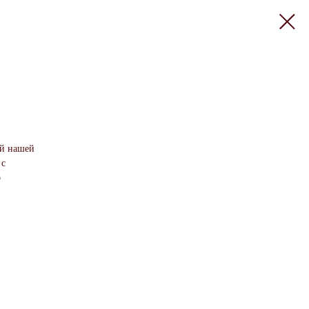
ий нашей
 с
о