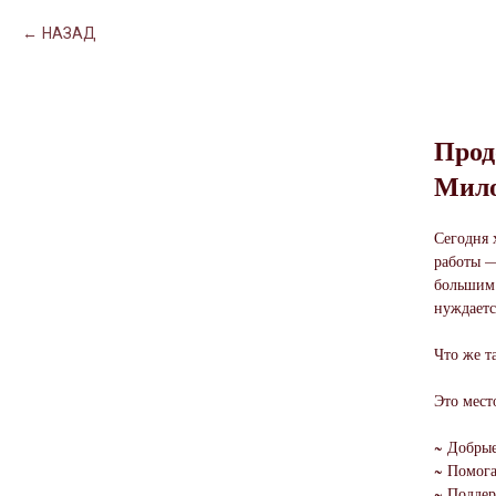
НАЗАД
Прод
Мило
Сегодня 
работы —
большим 
нуждаетс
Что же т
Это мест
~ Добры
~ Помог
~ Поддер