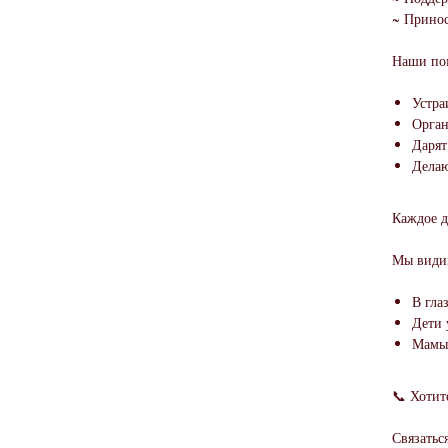
~ Принос
Наши по
Устра
Орган
Дарят
Делаю
Каждое д
Мы видим
В гла
Дети 
Мамы 
📞 Хотит
Связатьс