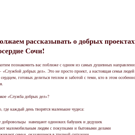
олжаем рассказывать о добрых проектах
сердие Сочи!
хотим познакомить вас поближе с одним из самых душевных направлен
 «Службой добрых дел». Это не просто проект, а настоящая семья людей
сердцем, готовых делиться теплом и заботой с теми, кто в этом особенн
я.
акое «Служба добрых дел»?
о, где каждый день творятся маленькие чудеса:
е добровольцы навещают одиноких бабушек и дедушек
ают маломобильным людям с покупками и бытовыми делами
живают семьи, оказавшиеся в трудной ситуации