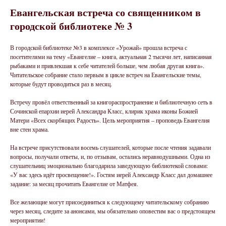
Евангельская встреча со священником в
городской библиотеке № 3
В городской библиотеке №3 в комплексе «Урожай» прошла встреча с
посетителями на тему «Евангелие – книга, актуальная 2 тысячи лет, написанная
рыбаками и привлекшая к себе читателей больше, чем любая другая книга».
Читательское собрание стало первым в цикле встреч на Евангельские темы,
которые будут проводиться раз в месяц.
Встречу провёл ответственный за книгораспространение и библиотечную сеть в
Сочинской епархии иерей Александра Класс, клирик храма иконы Божией
Матери «Всех скорбящих Радость». Цель мероприятия – проповедь Евангелия
вне стен храма.
На встрече присутствовали восемь слушателей, которые после чтения задавали
вопросы, получали ответы, и, по отзывам, остались неравнодушными. Одна из
слушательниц эмоционально благодарила заведующую библиотекой словами:
«У вас здесь идёт просвещение!». Гостям иерей Александр Класс дал домашнее
задание: за месяц прочитать Евангелие от Матфея.
Все желающие могут присоединиться к следующему читательскому собранию
через месяц, следите за анонсами, мы обязательно оповестим вас о предстоящем
мероприятии!