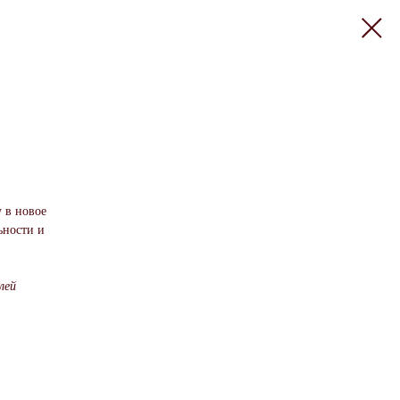
 в новое
ьности и
лей