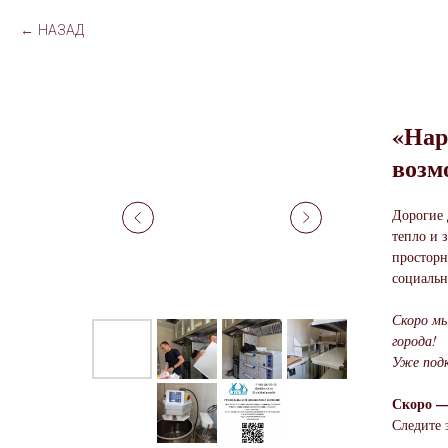
НАЗАД
«Нар
возм
Дорогие 
тепло и 
просторн
социальн
Скоро м
города!
Уже подк
Скоро —
Следите 