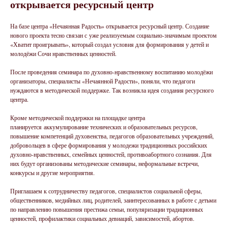
открывается ресурсный центр
На базе центра «Нечаянная Радость» открывается ресурсный центр. Создание
нового проекта тесно связан с уже реализуемым социально-значимым проектом
«Хватит проигрывать», который создал условия для формирования у детей и
молодёжи Сочи нравственных ценностей.
После проведения семинара по духовно-нравственному воспитанию молодёжи
организаторы, специалисты «Нечаянной Радости», поняли, что педагоги
нуждаются в методической поддержке. Так возникла идея создания ресурсного
центра.
Кроме методической поддержки на площадке центра
планируется аккумулирование технических и образовательных ресурсов,
повышение компетенций духовенства, педагогов образовательных учреждений,
добровольцев в сфере формирования у молодежи традиционных российских
духовно-нравственных, семейных ценностей, противоабортного сознания. Для
них будут организованы методические семинары, неформальные встречи,
конкурсы и другие мероприятия.
Приглашаем к сотрудничеству педагогов, специалистов социальной сферы,
общественников, медийных лиц, родителей, заинтересованных в работе с детьми
по направлению повышения престижа семьи, популяризации традиционных
ценностей, профилактики социальных девиаций, зависимостей, абортов.