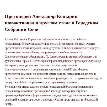
Протоиерей Александр Копырин
поучаствовал в круглом столе в Городском
Собрании Сочи
15 мая 2024 года в Городском собрании Сочи прошел круглый стол,
посвященный Международному дню семьи. В совещании приняли участие
представители администрации Сочи, депутаты ЗСК КК и депутатского корпуса,
духовенство Сочинской епархии, руководители общественных и
благотворительных объединений. По благословению епископа Сочинского и
Туапсинского Германа, Сочинскую епархию представлял протоиерей Александр
Копырин, руководитель епархиального отдела по церковной
благотворительности и социальному служению; иерей Павел Фадеев,
председатель комиссии по вопросам семьи, защиты материнства и детства и
Класс Христина Валентиновна, помощник руководителя епархиального отдела
по церковной благотворительности и социальному служению.
Руководитель епархиального отдела по церковной благотворительности и
социальному служению протоиерей Александр Копырин выступил с
презентацией работы о формировании традиционных духовно-нравственных
ценностей в рамках грантового проекта «Хватит проигрывать» и «Ресурсный
центр».