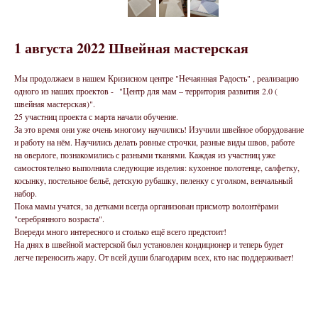
1 августа 2022 Швейная мастерская
Мы продолжаем в нашем Кризисном центре "Нечаянная Радость" , реализацию
одного из наших проектов - "Центр для мам – территория развития 2.0 (
швейная мастерская)".
25 участниц проекта с марта начали обучение.
За это время они уже очень многому научились! Изучили швейное оборудование
и работу на нём. Научились делать ровные строчки, разные виды швов, работе
на оверлоге, познакомились с разными тканями. Каждая из участниц уже
самостоятельно выполнила следующие изделия: кухонное полотенце, салфетку,
косынку, постельное бельё, детскую рубашку, пеленку с уголком, венчальный
набор.
Пока мамы учатся, за детками всегда организован присмотр волонтёрами
"серебрянного возраста".
Впереди много интересного и столько ещë всего предстоит!
На днях в швейной мастерской был установлен кондиционер и теперь будет
легче переносить жару. От всей души благодарим всех, кто нас поддерживает!