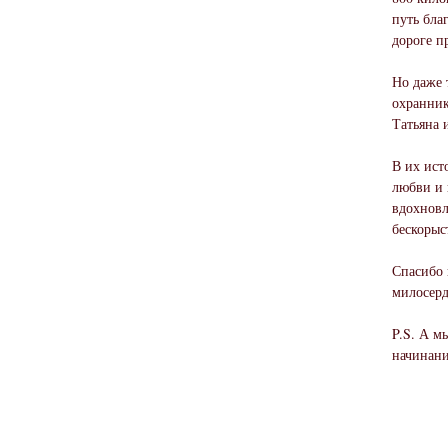
путь бла
дороге п
Но даже 
охранник
Татьяна 
В их ист
любви и 
вдохновл
бескоры
Спасибо 
милосерд
P.S. А м
начинани