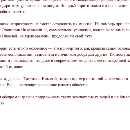
годаря этим удивительным людям. Но судьба приготовила им испытание
робило колесо…
такая неприятность не смогла остановить их миссию! На помощь пришё
 Станислав Николаевич, и, совместными усилиями, колесо было заменен
и Николай, не теряя времени, продолжили свой путь.
ории есть что-то особенное — это пример того, как крепкая семья, основ
взаимопонимании, становится источником добра для других. Их поступ
яют и показывают, что даже в современном мире есть место искренней з
стной помощи.
вам, дорогие Татьяна и Николай, за ваш пример истинной человечности 
ия! Вы — настоящее сокровище нашего общества.
ы обещаем и дальше поддерживать таких замечательных людей в их благ
ях!