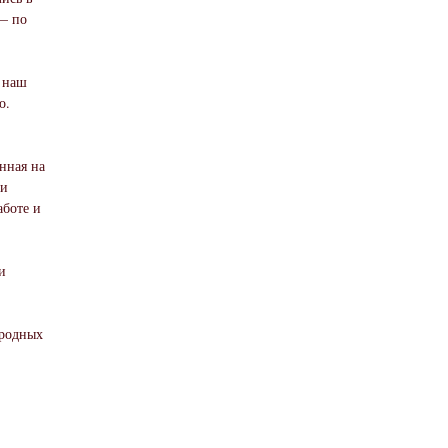
 — по
л наш
о.
анная на
ки
аботе и
и
ородных