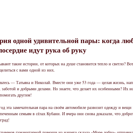
рия одной удивительной пары: когда лю
лосердие идут рука об руку
бывают такие истории, от которых на душе становится тепло и светло? Во
делиться с вами одной из них.
ьтесь — Татьяна и Николай. Вместе они уже 53 года — целая жизнь, на
 заботой и добрыми делами. Но знаете, что делает их особенными? Их и
помогать другим!
од эта замечательная пара на своём автомобиле развозит одежду и вещи
печенным семьям в сёлах Кубани. И вчера они снова доказали, что добро
еград!
граммов гуманитарной помощи из нашего склада «Море добра» отправил