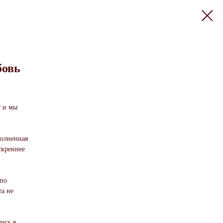
бовь
т и мы
полненная
скреннее
 по
та не
ись в