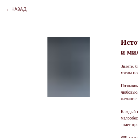
НАЗАД
Исто
и ми
Знаете, 
хотим по
Познаком
любовью,
желание 
Каждый г
малообес
знает пр
800 кило